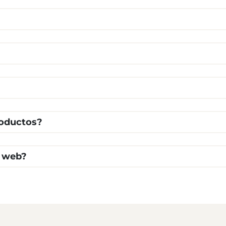
roductos?
a web?