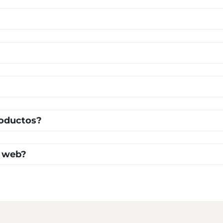
roductos?
a web?